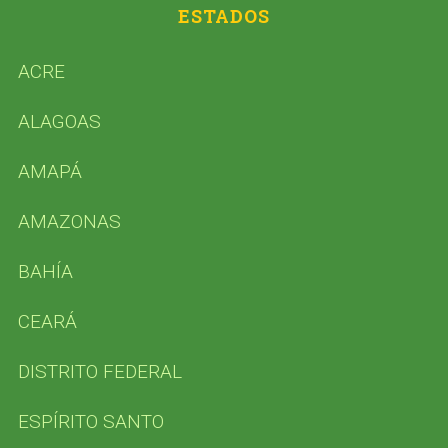
ESTADOS
ACRE
ALAGOAS
AMAPÁ
AMAZONAS
BAHÍA
CEARÁ
S
e
DISTRITO FEDERAL
a
r
ESPÍRITO SANTO
c
h