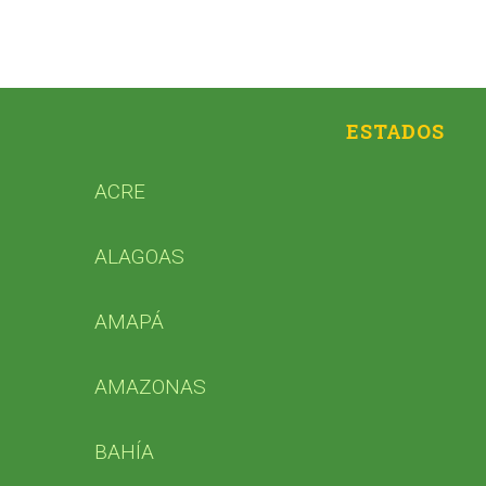
h
f
o
r
:
ESTADOS
ACRE
ALAGOAS
AMAPÁ
AMAZONAS
BAHÍA