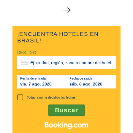
P
a
g
i
¡ENCUENTRA HOTELES EN
n
BRASIL!
a
DESTINO
c
i
ó
Fecha de entrada
Fecha de salida
vie. 7 ago. 2026
sáb. 8 ago. 2026
n
d
Todavía no he decidido las fechas
e
e
n
t