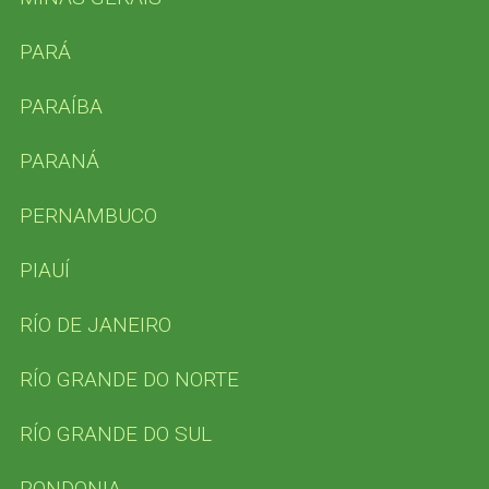
S
PARÁ
e
a
PARAÍBA
r
c
PARANÁ
h
f
PERNAMBUCO
o
r
PIAUÍ
:
RÍO DE JANEIRO
RÍO GRANDE DO NORTE
RÍO GRANDE DO SUL
RONDONIA