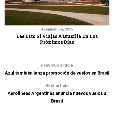
S
4 septiembre, 2015
e
Lee Esto Si Viajas A Brasília En Los
a
Próximos Días
r
c
h
Previous article
f
o
Azul también lanza promoción de vuelos en Brasil
r
:
Next article
Aerolineas Argentinas anuncia nuevos vuelos a
Brasil