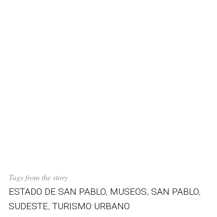
:
Tags from the story
ESTADO DE SAN PABLO
,
MUSEOS
,
SAN PABLO
,
SUDESTE
,
TURISMO URBANO