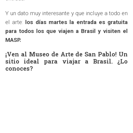
Y un dato muy interesante y que incluye a todo en
el arte:
los días martes la entrada es gratuita
para todos los que viajen a Brasil y visiten el
MASP.
¡Ven al Museo de Arte de San Pablo! Un
sitio ideal para viajar a Brasil. ¿Lo
conoces?
S
e
a
r
c
h
f
o
r